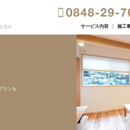
サービス内容
施工
となら
プランを